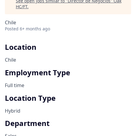
See open jobs similar to "
Director de Negocios
"
Oak
HC/FT
.
Chile
Posted
6+ months ago
Location
Chile
Employment Type
Full time
Location Type
Hybrid
Department