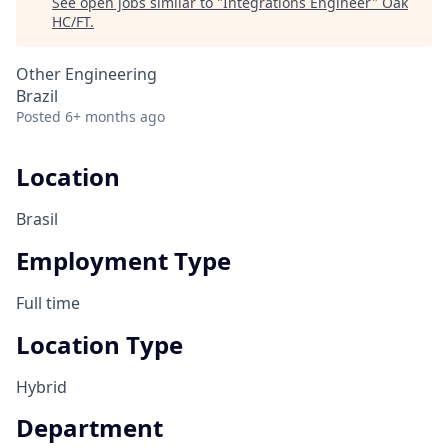
See open jobs similar to "
Integrations Engineer
"
Oak
HC/FT
.
Other Engineering
Brazil
Posted
6+ months ago
Location
Brasil
Employment Type
Full time
Location Type
Hybrid
Department