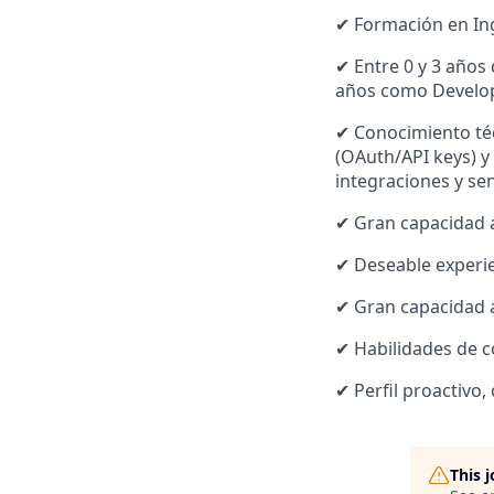
✔ Formación en Ing
✔ Entre 0 y 3 años
años como Develope
✔ Conocimiento téc
(OAuth/API keys) y
integraciones y se
✔ Gran capacidad an
✔ Deseable experie
✔ Gran capacidad a
✔ Habilidades de c
✔ Perfil proactivo,
This 