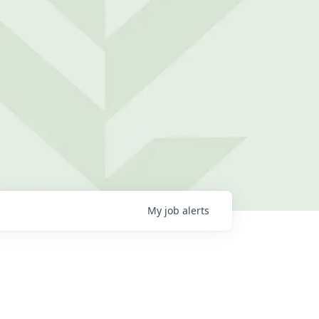
My
job
alerts