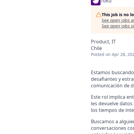
Toku
This job is no 
See open jobs a
See open jobs si
Product, IT
Chile
Posted
on Apr 28, 20
Estamos buscando 
desafiantes y estr
comunicación de da
Este rol implica e
les devuelve datos
los tiempos de int
Buscamos a alguien
conversaciones con