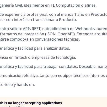
eniería Civil, idealmente en TI, Computación o afines.
 de experiencia profesional, con al menos 1 año en Producto
r con interés en transicionar a Producto.
nico sólido: APIs REST, entendimiento de Webhooks, auten
 formatos de integración (JSON, OpenAPI). Entender arquit
ntirse cómodo/a en conversaciones técnicas.
alítica y facilidad para analizar datos.
ncia en fintech o empresas de tecnología.
nalítica y facilidad para trabajar con datos. Deseable man
omunicación efectiva, tanto con equipos técnicos internos 
 curioso y hands-on.
job is no longer accepting applications